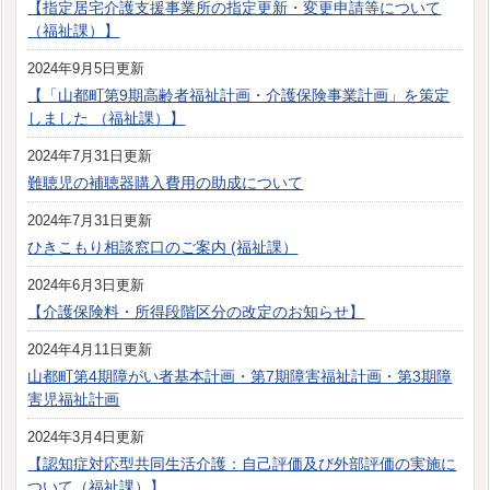
【指定居宅介護支援事業所の指定更新・変更申請等について
（福祉課）】
2024年9月5日更新
【「山都町第9期高齢者福祉計画・介護保険事業計画」を策定
しました （福祉課）】
2024年7月31日更新
難聴児の補聴器購入費用の助成について
2024年7月31日更新
ひきこもり相談窓口のご案内 (福祉課）
2024年6月3日更新
【介護保険料・所得段階区分の改定のお知らせ】
2024年4月11日更新
山都町第4期障がい者基本計画・第7期障害福祉計画・第3期障
害児福祉計画
2024年3月4日更新
【認知症対応型共同生活介護：自己評価及び外部評価の実施に
ついて（福祉課）】