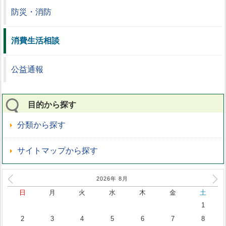
防災・消防
消費生活相談
公益通報
目的から探す
分類から探す
サイトマップから探す
2026年
8
月
日
月
火
水
木
金
土
1
2
3
4
5
6
7
8