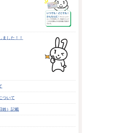
しました！！
て
について
旧姓）記載