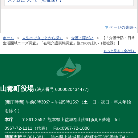
ページの先頭へ
ホーム
＞
人生のできごとから探す
＞
介護・障がい
＞ 【「介護予防・日常
生活圏域ニーズ調査」「在宅介護実態調査」協力のお願い（福祉課）】
もっと見る（全2件）
山都町役場
(法人番号 6000020434477)
[開庁時間] 午前8時30分～午後5時15分（土・日・祝日・年末年始
を除く）
本庁
〒861-3592 熊本県上益城郡山都町浜町6番地 Tel:
0967-72-1111（代表）
Fax:0967-72-1080
清和支所
〒861-3811 熊本県上益城郡山都町大平385番地 Tel：