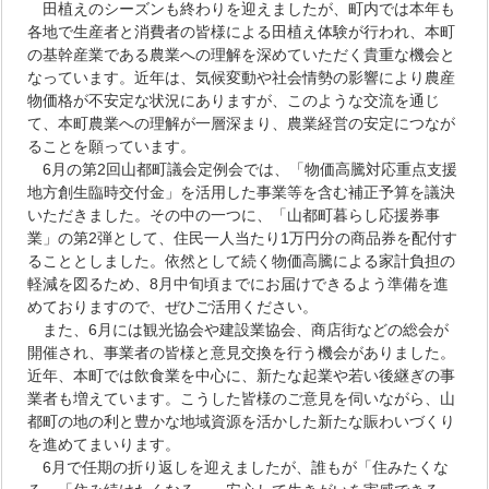
田植えのシーズンも終わりを迎えましたが、町内では本年も
各地で生産者と消費者の皆様による田植え体験が行われ、本町
の基幹産業である農業への理解を深めていただく貴重な機会と
なっています。近年は、気候変動や社会情勢の影響により農産
物価格が不安定な状況にありますが、このような交流を通じ
て、本町農業への理解が一層深まり、農業経営の安定につなが
ることを願っています。
6月の第2回山都町議会定例会では、「物価高騰対応重点支援
地方創生臨時交付金」を活用した事業等を含む補正予算を議決
いただきました。その中の一つに、「山都町暮らし応援券事
業」の第2弾として、住民一人当たり1万円分の商品券を配付す
ることとしました。依然として続く物価高騰による家計負担の
軽減を図るため、8月中旬頃までにお届けできるよう準備を進
めておりますので、ぜひご活用ください。
また、6月には観光協会や建設業協会、商店街などの総会が
開催され、事業者の皆様と意見交換を行う機会がありました。
近年、本町では飲食業を中心に、新たな起業や若い後継ぎの事
業者も増えています。こうした皆様のご意見を伺いながら、山
都町の地の利と豊かな地域資源を活かした新たな賑わいづくり
を進めてまいります。
6月で任期の折り返しを迎えましたが、誰もが「住みたくな