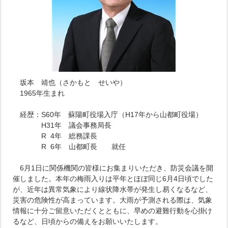
坂本 靖也（さかもと せいや）
1965年生まれ
経歴：S60年 蘇陽町役場入庁（H17年から山都町役場）
H31年 議会事務局長
R 4年 総務課長
R 6年 山都町長 就任
6月1日に関係機関の皆様にお集まりいただき、防災会議を開
催しました。本年の梅雨入りは平年とほぼ同じ6月4日頃でした
が、近年は異常気象により線状降水帯が発生し易くなるなど、
災害の危険性が高まっています。大雨が予測される際は、気象
情報に十分ご留意いただくとともに、早めの避難行動を心掛け
るなど、日頃からの備えをお願いいたします。