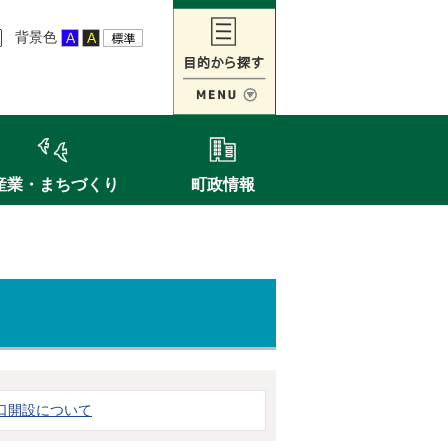
背景色
産業・まちづくり
町政情報
口開設について