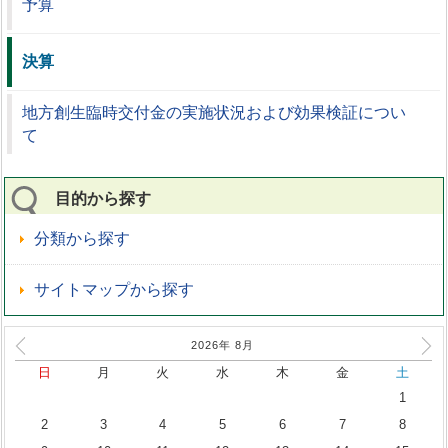
予算
決算
地方創生臨時交付金の実施状況および効果検証につい
て
目的から探す
分類から探す
サイトマップから探す
2026年
8
月
日
月
火
水
木
金
土
1
2
3
4
5
6
7
8