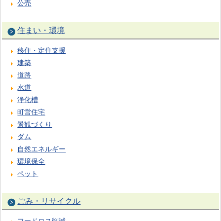
公売
住まい・環境
移住・定住支援
建築
道路
水道
浄化槽
町営住宅
景観づくり
ダム
自然エネルギー
環境保全
ペット
ごみ・リサイクル
フードロス削減