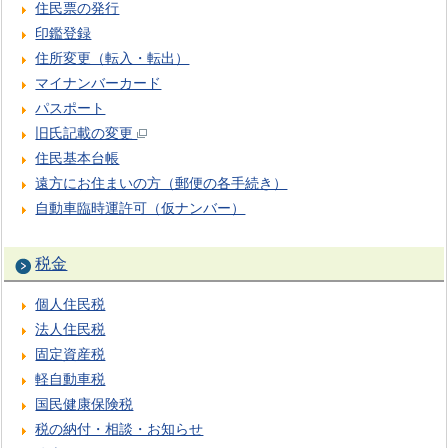
住民票の発行
印鑑登録
住所変更（転入・転出）
マイナンバーカード
パスポート
旧氏記載の変更
住民基本台帳
遠方にお住まいの方（郵便の各手続き）
自動車臨時運許可（仮ナンバー）
税金
個人住民税
法人住民税
固定資産税
軽自動車税
国民健康保険税
税の納付・相談・お知らせ