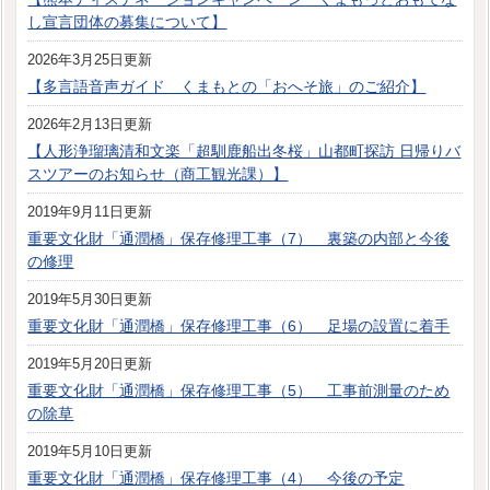
し宣言団体の募集について】
2026年3月25日更新
【多言語音声ガイド くまもとの「おへそ旅」のご紹介】
2026年2月13日更新
【人形浄瑠璃清和文楽「超馴鹿船出冬桜」山都町探訪 日帰りバ
スツアーのお知らせ（商工観光課）】
2019年9月11日更新
重要文化財「通潤橋」保存修理工事（7） 裏築の内部と今後
の修理
2019年5月30日更新
重要文化財「通潤橋」保存修理工事（6） 足場の設置に着手
2019年5月20日更新
重要文化財「通潤橋」保存修理工事（5） 工事前測量のため
の除草
2019年5月10日更新
重要文化財「通潤橋」保存修理工事（4） 今後の予定