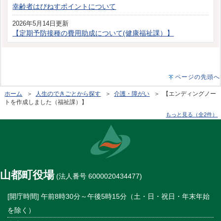
幸齢者はぴねすポイントについて
2026年5月14日更新
【定期予防接種の費用助成について(健康福祉課）】
ページの先頭へ
ホーム
＞
人生のできごとから探す
＞
介護・障がい
＞ 【エンディングノー
トを作成しました（福祉課）】
もっと見る（全2件）
山都町役場
(法人番号 6000020434477)
[開庁時間] 午前8時30分～午後5時15分（土・日・祝日・年末年始
を除く）