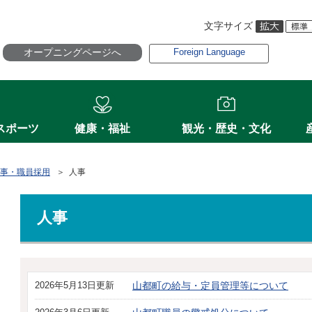
文字サイズ
オープニングページへ
Foreign Language
スポーツ
健康・福祉
観光・歴史・文化
事・職員採用
＞ 人事
人事
2026年5月13日更新
山都町の給与・定員管理等について