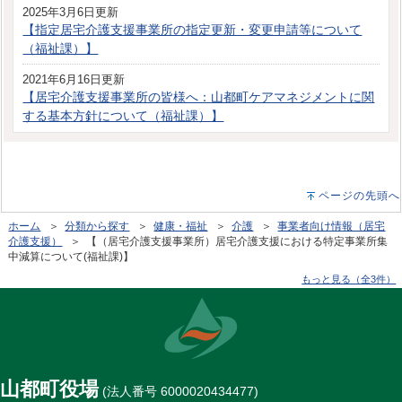
2025年3月6日更新
【指定居宅介護支援事業所の指定更新・変更申請等について
（福祉課）】
2021年6月16日更新
【居宅介護支援事業所の皆様へ：山都町ケアマネジメントに関
する基本方針について（福祉課）】
ページの先頭へ
ホーム
＞
分類から探す
＞
健康・福祉
＞
介護
＞
事業者向け情報（居宅
介護支援）
＞ 【（居宅介護支援事業所）居宅介護支援における特定事業所集
中減算について(福祉課)】
もっと見る（全3件）
山都町役場
(法人番号 6000020434477)