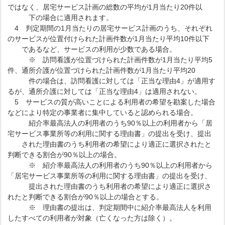
ではなく、居宅サービス計画の総数の平均が1月当たり20件以
下の場合に適用されます。
4 判定期間の1月当たりの居宅サービス計画のうち、それぞれ
のサービスが位置付けられた計画件数が1月当たり平均10件以下
であるなど、サービスの利用が少数である場合。
※ 訪問看護が位置づけられた計画件数が1月当たり平均5
件、通所介護が位置づけられた計画件数が1月当たり平均20
件の場合は、訪問看護に対しては「正当な理由4」が適用す
るが、通所介護に対しては「正当な理由4」は適用されない。
5 サービスの質が高いことによる利用者の希望を勘案した場合
などにより特定の事業者に集中していると認められる場合。
紹介率最高法人の利用者のうち90％以上の利用者から「居
宅サービス事業所等の利用に関する理由書」の提出を受け、提出
された理由書のうち利用者の希望により適正に選択されたと
判断できる割合が90％以上の場合。
※ 紹介率最高法人の利用者のうち90％以上の利用者から
「居宅サービス事業所等の利用に関する理由書」の提出を受け、
提出された理由書のうち利用者の希望により適正に選択さ
れたと判断できる割合が90％以上の場合とする。
※ 理由書の提出は、判定期間中に紹介率最高法人を利用
したすべての利用者が対象（亡くなった方は除く）。