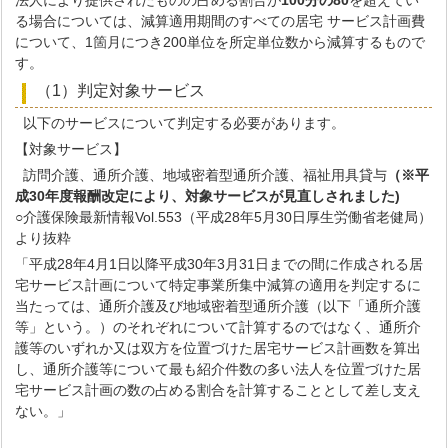
る場合については、減算適用期間のすべての居宅 サービス計画費
について、1箇月につき200単位を所定単位数から減算するもので
す。
（1）判定対象サービス
以下のサービスについて判定する必要があります。
【対象サービス】
訪問介護、通所介護、地域密着型通所介護、福祉用具貸与
（※平
成30年度報酬改定により、対象サービスが見直しされました)
○介護保険最新情報Vol.553（平成28年5月30日厚生労働省老健局）
より抜粋
「平成28年4月1日以降平成30年3月31日までの間に作成される居
宅サービス計画について特定事業所集中減算の適用を判定するに
当たっては、通所介護及び地域密着型通所介護（以下「通所介護
等」という。）のそれぞれについて計算するのではなく、通所介
護等のいずれか又は双方を位置づけた居宅サービス計画数を算出
し、通所介護等について最も紹介件数の多い法人を位置づけた居
宅サービス計画の数の占める割合を計算することとして差し支え
ない。」