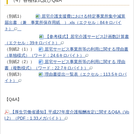
（4）各種様式及びQ&A
（別紙1）
居宅介護支援費における特定事業所集中減算
届出書 （兼 事業所保存用紙 ）.xls（エクセル：84キロバイ
ト）
【参考様式】居宅介護サービス計画数計算書
（エクセル：39キロバイト）
（別紙2（1））
居宅サービス事業所等の利用に関する理由書
（単独様式）（ワード：24.6キロバイト）
（別紙2（2））
居宅サービス事業所等の利用に関する 理由
書（複数様式）（ワード：22.7キロバイト）
（別紙3）
理由書提出一覧表（エクセル：113.5キロバ
イト）
【Q&A】
【厚生労働省通知】平成27年度介護報酬改定に関するQ&A（Vo
l.2）（PDF：1.33メガバイト）