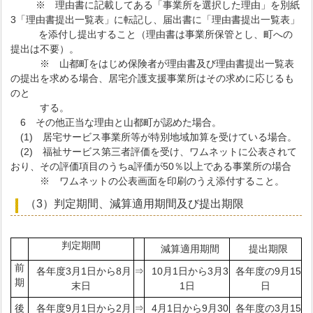
※ 理由書に記載してある「事業所を選択した理由」を別紙
3「理由書提出一覧表」に転記し、届出書に「理由書提出一覧表」
を添付し提出すること（理由書は事業所保管とし、町への
提出は不要）。
※ 山都町をはじめ保険者が理由書及び理由書提出一覧表
の提出を求める場合、居宅介護支援事業所はその求めに応じるも
のと
する。
6 その他正当な理由と山都町が認めた場合。
(1) 居宅サービス事業所等が特別地域加算を受けている場合。
(2) 福祉サービス第三者評価を受け、ワムネットに公表されて
おり、その評価項目のうちa評価が50％以上である事業所の場合
※ ワムネットの公表画面を印刷のうえ添付すること。
（3）判定期間、減算適用期間及び提出期限
判定期間
減算適用期間
提出期限
前
各年度3月1日から8月
⇒
10月1日から3月3
各年度の9月15
期
末日
1日
日
後
各年度9月1日から2月
⇒
4月1日から9月30
各年度の3月15