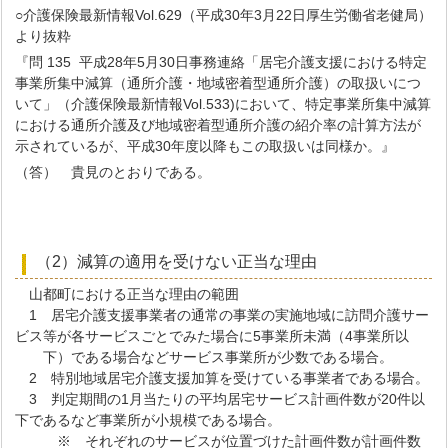
○介護保険最新情報Vol.629（平成30年3月22日厚生労働省老健局）
より抜粋
『問 135 平成28年5月30日事務連絡「居宅介護支援における特定
事業所集中減算（通所介護・地域密着型通所介護）の取扱いにつ
いて」（介護保険最新情報Vol.533)において、特定事業所集中減算
における通所介護及び地域密着型通所介護の紹介率の計算方法が
示されているが、平成30年度以降もこの取扱いは同様か。』
（答） 貴見のとおりである。
（2）減算の適用を受けない正当な理由
山都町における正当な理由の範囲
1 居宅介護支援事業者の通常の事業の実施地域に訪問介護サー
ビス等が各サービスごとでみた場合に5事業所未満（4事業所以
下）である場合などサービス事業所が少数である場合。
2 特別地域居宅介護支援加算を受けている事業者である場合。
3 判定期間の1月当たりの平均居宅サービス計画件数が20件以
下であるなど事業所が小規模である場合。
※ それぞれのサービスが位置づけた計画件数が計画件数