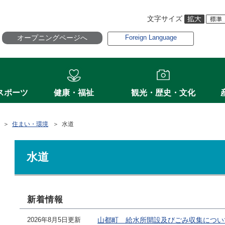
文字サイズ
オープニングページへ
Foreign Language
スポーツ
健康・福祉
観光・歴史・文化
＞
住まい・環境
＞ 水道
水道
新着情報
2026年8月5日更新
山都町 給水所開設及びごみ収集につい