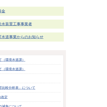
料金
給水装置工事事業者
町水道事業からのお知らせ
て（環境水道課）
て（環境水道課）
営比較分析表」について
の改定
の減免について