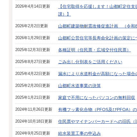
2026年4月14日更新
【住宅取得を応援します！山都町定住支
課）】
2026年2月2日更新
山都町建築物耐震改修促進計画 （令和
2026年1月29日更新
山都町公営住宅等長寿命化計画の策定に
2025年12月3日更新
各種証明（住民票・広域交付住民票）
2025年8月27日更新
ごみ出し分別表をご活用ください
2025年4月22日更新
漏水により水道料金が高額になった場合
2025年2月20日更新
山都町水道事業の決算
2025年1月21日更新
家庭で不用になったパソコンの無料回収
2024年11月26日更新
有機フッ素化合物（PFOS及びPFOA）
2024年10月18日更新
住民票やマイナンバーカードへの旧氏（
2024年9月25日更新
給水装置工事の申込み