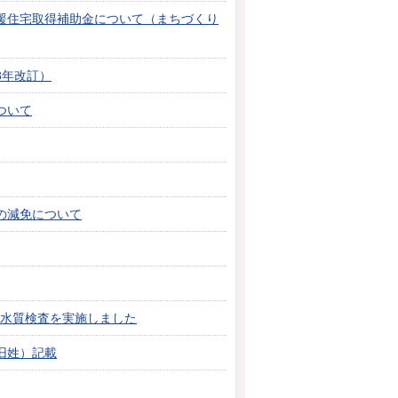
援住宅取得補助金について（まちづくり
8年改訂）
ついて
の減免について
の水質検査を実施しました
旧姓）記載