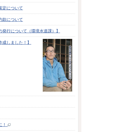
策定について
約款について
の発行について（環境水道課）】
作成しました！】
に！