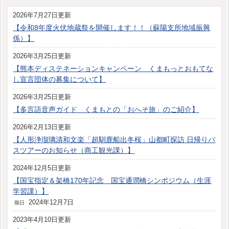
2026年7月27日更新
【令和8年度火伏地蔵祭を開催します！！（蘇陽支所地域振興
係）】
2026年3月25日更新
【熊本ディステネーションキャンペーン くまもっとおもてな
し宣言団体の募集について】
2026年3月25日更新
【多言語音声ガイド くまもとの「おへそ旅」のご紹介】
2026年2月13日更新
【人形浄瑠璃清和文楽「超馴鹿船出冬桜」山都町探訪 日帰りバ
スツアーのお知らせ（商工観光課）】
2024年12月5日更新
【国宝指定＆架橋170年記念 国宝通潤橋シンポジウム（生涯
学習課）】
2024年12月7日
期日
2023年4月10日更新