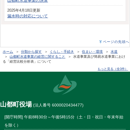
山都町水道事業の決算
2025年4月18日更新
漏水時の対応について
ページの先頭へ
ホーム
＞
分類から探す
＞
くらし・手続き
＞
住まい・環境
＞
水道
＞
山都町水道事業の経営に関すること
＞ 水道事業及び簡易水道事業におけ
る「経営比較分析表」について
もっと見る（全3件）
山都町役場
(法人番号 6000020434477)
[開庁時間] 午前8時30分～午後5時15分（土・日・祝日・年末年始
を除く）