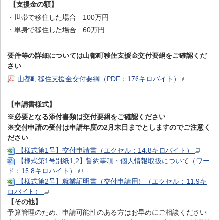
【支援金の額】
・世帯で移住した場合 100万円
・単身で移住した場合 60万円
要件等の詳細については山都町移住支援金交付要綱をご確認くだ
さい
山都町移住支援金交付要綱（PDF：176キロバイト）
【申請書様式】
※必要となる添付書類は交付要綱をご確認ください
※交付申請の受付は申請年度の2月末日までとしますのでご注意く
ださい
【様式第1号】交付申請書（エクセル：14.8キロバイト）
【様式第1号別紙1,2】誓約事項・個人情報取扱について（ワー
ド：15.8キロバイト）
【様式第2号】就業証明書（交付申請用）（エクセル：11.9キ
ロバイト）
【その他】
予算管理のため、申請可能性のある方はお早めにご相談ください