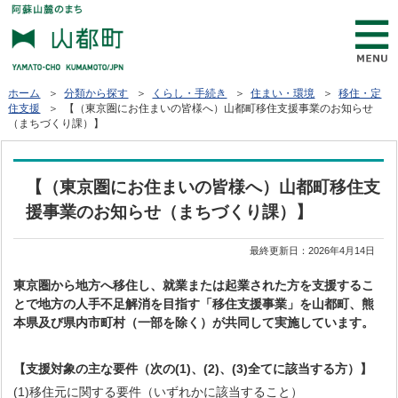
ホーム
＞
分類から探す
＞
くらし・手続き
＞
住まい・環境
＞
移住・定
住支援
＞ 【（東京圏にお住まいの皆様へ）山都町移住支援事業のお知らせ
（まちづくり課）】
【（東京圏にお住まいの皆様へ）山都町移住支
援事業のお知らせ（まちづくり課）】
最終更新日：
2026年4月14日
東京圏から地方へ移住し、就業または起業された方を支援するこ
とで地方の人手不足解消を目指す「移住支援事業」を山都町、熊
本県及び県内市町村（一部を除く）が共同して実施しています。
【支援対象の主な要件（次の(1)、(2)、(3)全てに該当する方）】
(1)移住元に関する要件（いずれかに該当すること）