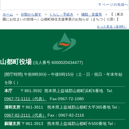
ページの先頭へ
ホーム
＞
分類から探す
＞
くらし・手続き
＞
補助・支援等
＞ 【（東京
圏にお住まいの皆様へ）山都町移住支援事業のお知らせ（まちづくり課）】
もっと見る（全3件）
山都町役場
(法人番号 6000020434477)
[開庁時間] 午前8時30分～午後5時15分（土・日・祝日・年末年始
を除く）
本庁
〒861-3592 熊本県上益城郡山都町浜町6番地 Tel:
0967-72-1111（代表）
Fax:0967-72-1080
清和支所
〒861-3811 熊本県上益城郡山都町大平385番地 Tel：
0967-82-2111（代表）
Fax：0967-82-2116
蘇陽支所
〒861-3913 熊本県上益城郡山都町今500番地 Tel：