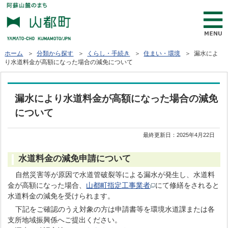
ホーム
＞
分類から探す
＞
くらし・手続き
＞
住まい・環境
＞ 漏水によ
り水道料金が高額になった場合の減免について
漏水により水道料金が高額になった場合の減免
について
最終更新日：
2025年4月22日
水道料金の減免申請について
自然災害等が原因で水道管破裂等による漏水が発生し、水道料
金が高額になった場合、
山都町指定工事業者
にて修繕をされると
水道料金の減免を受けられます。
下記をご確認のうえ対象の方は申請書等を環境水道課または各
支所地域振興係へご提出ください。