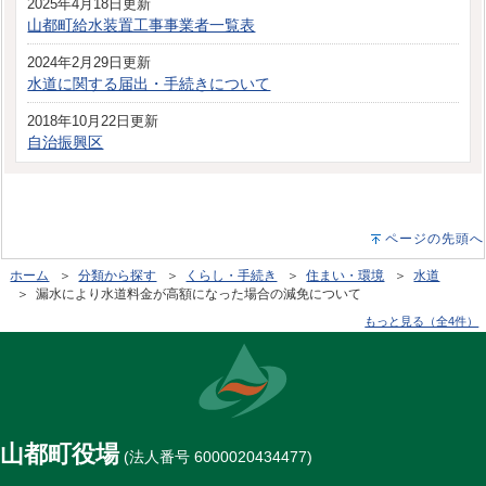
2025年4月18日更新
山都町給水装置工事事業者一覧表
2024年2月29日更新
水道に関する届出・手続きについて
2018年10月22日更新
自治振興区
ページの先頭へ
ホーム
＞
分類から探す
＞
くらし・手続き
＞
住まい・環境
＞
水道
＞ 漏水により水道料金が高額になった場合の減免について
もっと見る（全4件）
山都町役場
(法人番号 6000020434477)