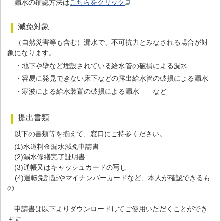
漏水の確認方法は
こちらをクリック
減免対象
（自然災害等も含む）漏水で、不可抗力とみなされる場合が対
象になります。
・地下や壁など埋設されている給水管の破損による漏水
・容易に発見できない床下などの露出給水管の破損による漏水
・寒波による給水装置の破損による漏水 など
提出書類
以下の書類等を揃えて、窓口にご持参ください。
(1)水道料金漏水減免申請書
(2)漏水修繕完了証明書
(3)通帳又はキャッシュカードの写し
(4)運転免許証やマイナンバーカードなど、本人が確認できるも
の
申請書は以下よりダウンロードしてご使用いただくことができ
ます。