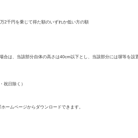
1万2千円を乗じて得た額のいずれか低い方の額
場合は、当該部分自体の高さは40cm以下とし、当該部分には塀等を設
日・祝日除く）
。
町ホームページからダウンロードできます。