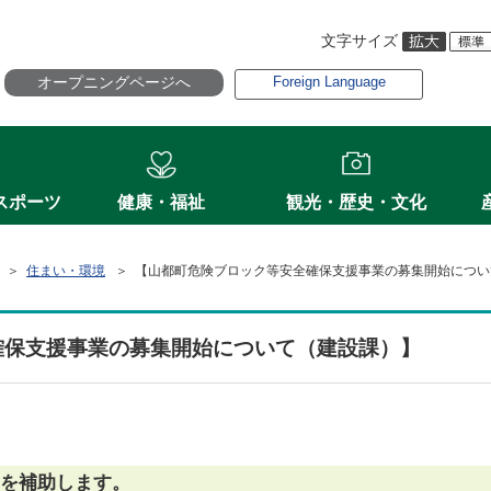
文字サイズ
オープニングページへ
Foreign Language
スポーツ
健康・福祉
観光・歴史・文化
＞
住まい・環境
＞ 【山都町危険ブロック等安全確保支援事業の募集開始につい
確保支援事業の募集開始について（建設課）】
部を補助します。