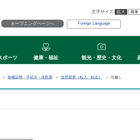
文字サイズ
オープニングページへ
Foreign Language
スポーツ
健康・福祉
観光・歴史・文化
＞
各種証明・手続き・住民票
＞
住所変更（転入・転出）
＞ 引越し