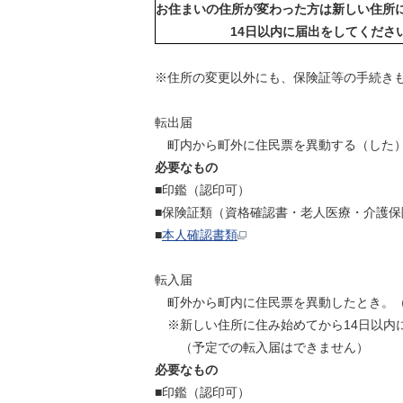
お住まいの住所が変わった方は新しい住所
14日以内に届出をしてくださ
※住所の変更以外にも、保険証等の手続き
転出届
町内から町外に住民票を異動する（した
必要なもの
■印鑑（認印可）
■保険証類（資格確認書・老人医療・介護保
■
本人確認書類
転入届
町外から町内に住民票を異動したとき。（
※新しい住所に住み始めてから14日以内
（予定での転入届はできません）
必要なもの
■印鑑（認印可）