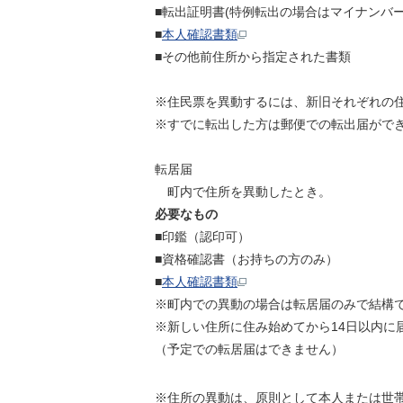
■転出証明書(特例転出の場合はマイナンバ
■
本人確認書類
■その他前住所から指定された書類
※住民票を異動するには、新旧それぞれの
※すでに転出した方は郵便での転出届がで
転居届
町内で住所を異動したとき。
必要なもの
■印鑑（認印可）
■資格確認書（お持ちの方のみ）
■
本人確認書類
※町内での異動の場合は転居届のみで結構
※新しい住所に住み始めてから14日以内に
（予定での転居届はできません）
※住所の異動は、原則として本人または世