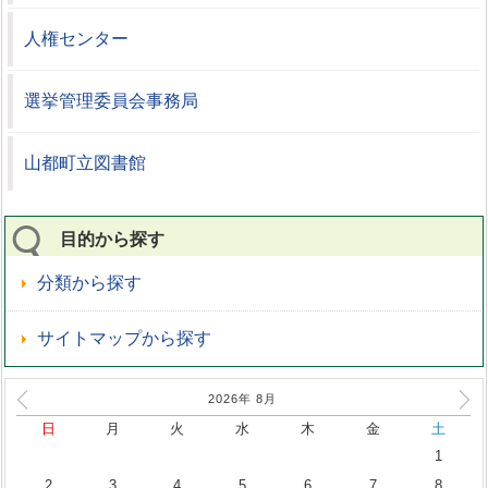
人権センター
選挙管理委員会事務局
山都町立図書館
目的から探す
分類から探す
サイトマップから探す
2026年
8
月
日
月
火
水
木
金
土
1
2
3
4
5
6
7
8