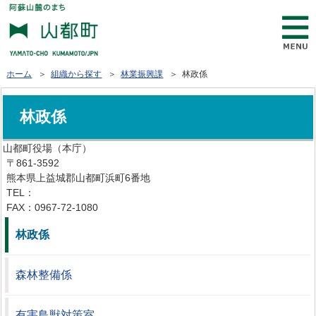
ホーム
＞
組織から探す
＞
林業振興課
＞ 林政係
林政係
山都町役場（本庁）
〒861-3592
熊本県上益城郡山都町浜町6番地
TEL：
0967-72-1111
FAX：0967-72-1080
林政係
森林整備係
有害鳥獣対策室