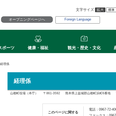
文字サイズ
オープニングページへ
Foreign Language
スポーツ
健康・福祉
観光・歴史・文化
経理係
経理係
山都町役場（本庁）
〒861-3592
熊本県上益城郡山都町浜町6番地
電話：0967-72-40
このページに関する
ファックス：0967-7