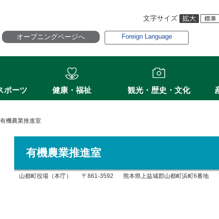
文字サイズ
オープニングページへ
Foreign Language
スポーツ
健康・福祉
観光・歴史・文化
有機農業推進室
有機農業推進室
山都町役場（本庁）
〒861-3592
熊本県上益城郡山都町浜町6番地