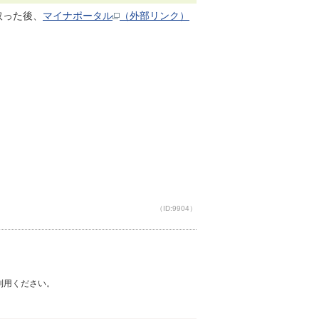
取った後、
マイナポータル
（外部リンク）
（ID:9904）
ご利用ください。