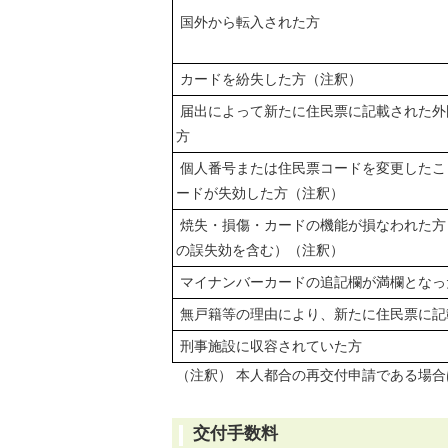
国外から転入された方
カードを紛失した方（注釈）
届出によって新たに住民票に記載された外
方
個人番号または住民票コードを変更したこ
ードが失効した方（注釈）
焼失・損傷・カードの機能が損なわれた方
の誤失効を含む）（注釈）
マイナンバーカードの追記欄が満欄となっ
無戸籍等の理由により、新たに住民票に記
刑事施設に収容されていた方
（注釈） 本人都合の再交付申請である場
交付手数料