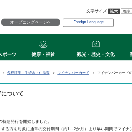
文字サイズ
オープニングページへ
Foreign Language
スポーツ
健康・福祉
観光・歴史・文化
＞
各種証明・手続き・住民票
＞
マイナンバーカード
＞ マイナンバーカード
行について
ドの特急発行を開始しました。
とする方を対象に通常の交付期間（約1～2か月）より早い期間でマイナ