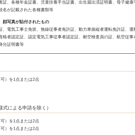
者証、各種年金証書、児童扶養手当証書、出生届出済証明書、母子健康
校名が記載された各種書類等
、顔写真が貼付されたもの
証、電気工事士免状、無線従事者免許証、動力車操縦者運転免許証、運
資格者認定証、認定電気工事従事者認定証、耐空検査員の証、航空従事
身分証明書等
可）を1点または2点
。
様式による申請を除く）
可）を1点または2点
可）を1点または2点