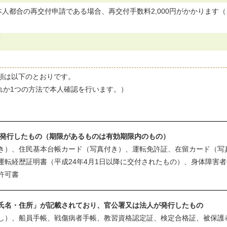
都合の再交付申請である場合、再交付手数料2,000円がかかります（カー
類は以下のとおりです。
れか1つの方法で本人確認を行います。）
発行したもの（期限があるものは有効期限内のもの）
き）、住民基本台帳カード（写真付き）、運転免許証、在留カード（写
運転経歴証明書（平成24年4月1日以降に交付されたもの）、身体障害
許可書
氏名・住所」が記載されており、官公署又は法人が発行したもの
し）、船員手帳、戦傷病者手帳、教習資格認定証、検定合格証、被保護