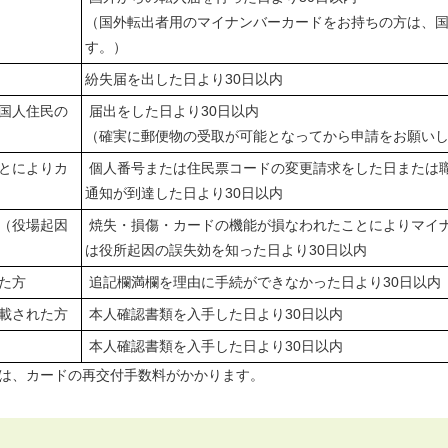
（国外転出者用のマイナンバーカードをお持ちの方は、
す。）
紛失届を出した日より30日以内
国人住民の
届出をした日より30日以内
（確実に郵便物の受取が可能となってから申請をお願い
とによりカ
個人番号または住民票コードの変更請求をした日または
通知が到達した日より30日以内
（役場起因
焼失・損傷・カードの機能が損なわれたことによりマイ
は役所起因の誤失効を知った日より30日以内
た方
追記欄満欄を理由に手続ができなかった日より30日以内
載された方
本人確認書類を入手した日より30日以内
本人確認書類を入手した日より30日以内
合は、カードの再交付手数料がかかります。