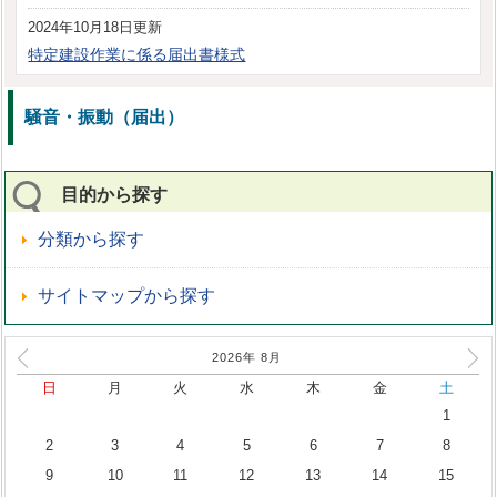
2024年10月18日更新
特定建設作業に係る届出書様式
騒音・振動（届出）
目的から探す
分類から探す
サイトマップから探す
2026年
8
月
日
月
火
水
木
金
土
1
2
3
4
5
6
7
8
9
10
11
12
13
14
15