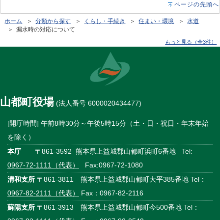
ページの先頭へ
ホーム
＞
分類から探す
＞
くらし・手続き
＞
住まい・環境
＞
水道
＞ 漏水時の対応について
もっと見る（全3件）
山都町役場
(法人番号 6000020434477)
[開庁時間] 午前8時30分～午後5時15分（土・日・祝日・年末年始
を除く）
本庁
〒861-3592 熊本県上益城郡山都町浜町6番地 Tel:
0967-72-1111（代表）
Fax:0967-72-1080
清和支所
〒861-3811 熊本県上益城郡山都町大平385番地 Tel：
0967-82-2111（代表）
Fax：0967-82-2116
蘇陽支所
〒861-3913 熊本県上益城郡山都町今500番地 Tel：