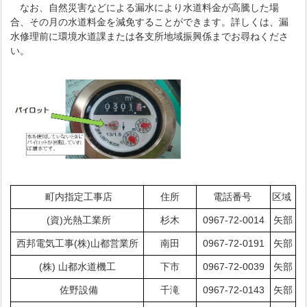
なお、自然災害などによる漏水により水道料金が高騰した場
合、その月の水道料金を減免することができます。詳しくは、漏
水修理前に環境水道課または各支所地域振興係までお尋ねくださ
い。
町内指定工事店
住所
電話番号
区域
(資)光熱工業所
杉木
0967-72-0014
矢部
西邦電気工事(株)山都営業所
南田
0967-72-0191
矢部
(株) 山都水道機工
下市
0967-72-0039
矢部
佐野設備
千滝
0967-72-0143
矢部