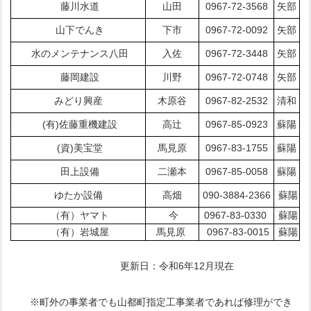
藤川水道
山田
0967-72-3568
矢部
山下でんき
下市
0967-72-0092
矢部
水のメンテナンス八田
入佐
0967-72-3448
矢部
藤岡建設
川野
0967-72-0748
矢部
みどり興産
木原谷
0967-82-2532
清和
(有)佐藤重機建設
高辻
0967-85-0923
蘇陽
(資)美宝堂
馬見原
0967-83-1755
蘇陽
田上設備
二瀬本
0967-85-0058
蘇陽
ゆたか設備
高畑
090-3884-2366
蘇陽
（有）ヤマト
今
0967-83-0330
蘇陽
（有）岩城屋
馬見原
0967-83-0015
蘇陽
更新日：令和6年12月現在
※町外の事業者でも山都町指定工事業者であれば修理ができ