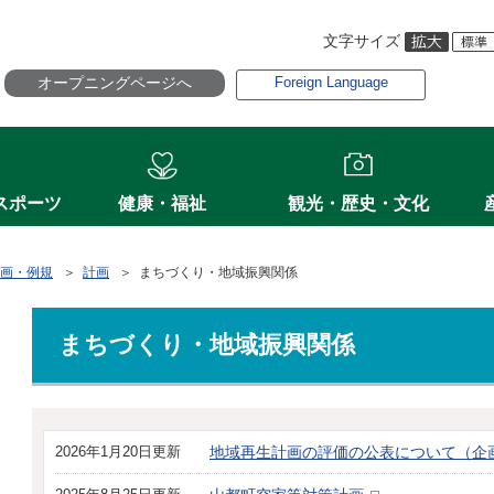
文字サイズ
オープニングページへ
Foreign Language
スポーツ
健康・福祉
観光・歴史・文化
画・例規
＞
計画
＞ まちづくり・地域振興関係
まちづくり・地域振興関係
2026年1月20日更新
地域再生計画の評価の公表について（企