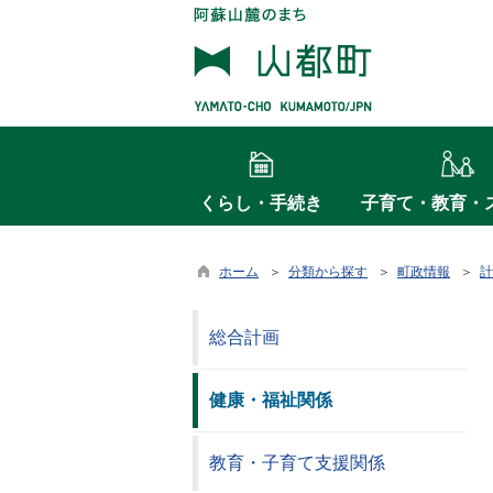
くらし・手続き
子育て・教育・
ホーム
＞
分類から探す
＞
町政情報
＞
計
総合計画
健康・福祉関係
教育・子育て支援関係