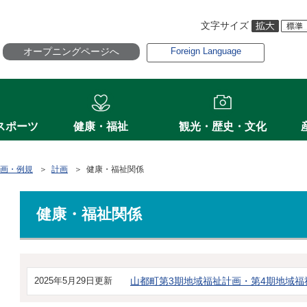
文字サイズ
オープニングページへ
Foreign Language
スポーツ
健康・福祉
観光・歴史・文化
画・例規
＞
計画
＞ 健康・福祉関係
健康・福祉関係
2025年5月29日更新
山都町第3期地域福祉計画・第4期地域福