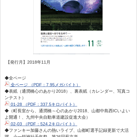
【発行月】2018年11月
◆全ページ
全ページ （PDF：7.95メガバイト）
◆表紙（通潤橋心のあかり2018）、裏表紙（カレンダー、写真コ
ンテスト）
01-28 （PDF：337.5キロバイト）
◆（町長室から、通潤橋～心のあかり2018、山都中島西ICいよい
よ開通！、九州中央自動車道建設促進大会）
02-03 （PDF：524.2キロバイト）
◆ファンキー加藤さんの熱いライブ、山都町選手記録更新で大活
躍、小一領神社千年祭、第26回薪文楽