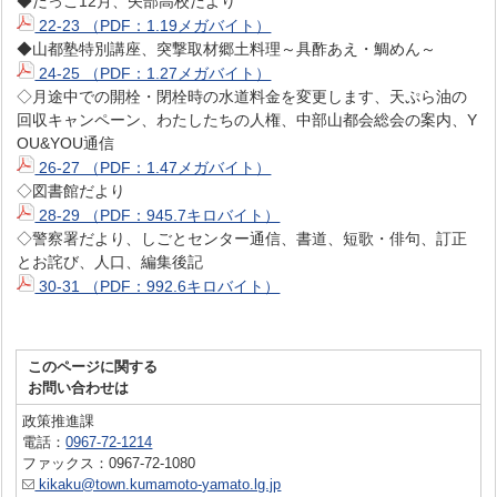
◆だっこ12月、矢部高校だより
22-23 （PDF：1.19メガバイト）
◆山都塾特別講座、突撃取材郷土料理～具酢あえ・鯛めん～
24-25 （PDF：1.27メガバイト）
◇月途中での開栓・閉栓時の水道料金を変更します、天ぷら油の
回収キャンペーン、わたしたちの人権、中部山都会総会の案内、Y
OU&YOU通信
26-27 （PDF：1.47メガバイト）
◇図書館だより
28-29 （PDF：945.7キロバイト）
◇警察署だより、しごとセンター通信、書道、短歌・俳句、訂正
とお詫び、人口、編集後記
30-31 （PDF：992.6キロバイト）
このページに関する
お問い合わせは
政策推進課
電話：
0967-72-1214
ファックス：0967-72-1080
kikaku@town.kumamoto-yamato.lg.jp