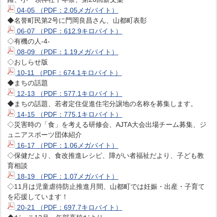
04-05 （PDF：2.05メガバイト）
◆名誉町民第2号に門岡良昌さん、山都町表彰
06-07 （PDF：612.9キロバイト）
◇有機の人-4-
08-09 （PDF：1.19メガバイト）
◇おしらせ版
10-11 （PDF：674.1キロバイト）
◆まちの話題
12-13 （PDF：577.1キロバイト）
◆まちの話題、若者定住促進住宅分譲地の名称を募集します。
14-15 （PDF：775.1キロバイト）
◇災害時の「食」を考える研修会、AJTA大会出場チーム募集、ジ
ュニアスポーツ団体紹介
16-17 （PDF：1.06メガバイト）
◇保健だより、食改推進レシピ、障がい者福祉だより、子ども教
育相談
18-19 （PDF：1.07メガバイト）
◇11月は児童虐待防止推進月間、山都町では妊娠・出産・子育て
を応援しています！
20-21 （PDF：697.7キロバイト）