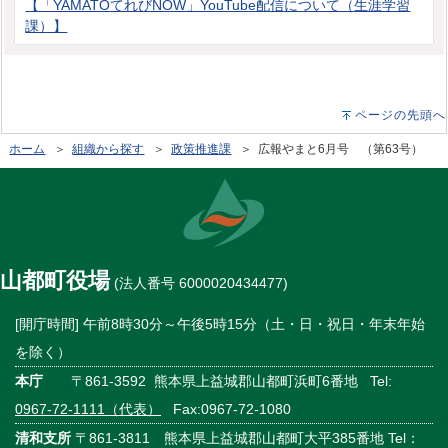
【「YAMATOてれびNOW」YouTube配信について（生涯学習
課）】
ページの先頭へ
ホーム
＞
組織から探す
＞
政策推進課
＞ 広報やまと6月号 （第63号）
山都町役場
(法人番号 6000020434477)
[開庁時間] 午前8時30分～午後5時15分（土・日・祝日・年末年始
を除く）
本庁
〒861-3592 熊本県上益城郡山都町浜町6番地 Tel:
0967-72-1111（代表）
Fax:0967-72-1080
清和支所
〒861-3811 熊本県上益城郡山都町大平385番地 Tel：