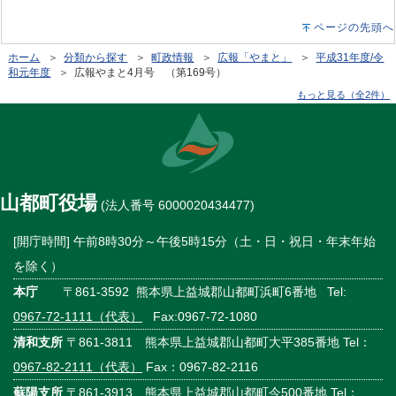
ページの先頭へ
ホーム
＞
分類から探す
＞
町政情報
＞
広報「やまと」
＞
平成31年度/令
和元年度
＞ 広報やまと4月号 （第169号）
もっと見る（全2件）
山都町役場
(法人番号 6000020434477)
[開庁時間] 午前8時30分～午後5時15分（土・日・祝日・年末年始
を除く）
本庁
〒861-3592 熊本県上益城郡山都町浜町6番地 Tel:
0967-72-1111（代表）
Fax:0967-72-1080
清和支所
〒861-3811 熊本県上益城郡山都町大平385番地 Tel：
0967-82-2111（代表）
Fax：0967-82-2116
蘇陽支所
〒861-3913 熊本県上益城郡山都町今500番地 Tel：