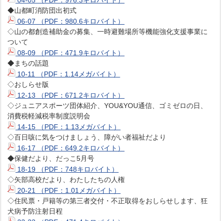
◆山都町消防団出初式
06-07 （PDF：980.6キロバイト）
◇山の都創造補助金の募集、一時避難場所等機能強化支援事業に
ついて
08-09 （PDF：471.9キロバイト）
◆まちの話題
10-11 （PDF：1.14メガバイト）
◇おしらせ版
12-13 （PDF：671.2キロバイト）
◇ジュニアスポーツ団体紹介、YOU&YOU通信、ゴミゼロの日、
消費税軽減税率制度説明会
14-15 （PDF：1.13メガバイト）
◇百日咳に気をつけましょう、障がい者福祉だより
16-17 （PDF：649.2キロバイト）
◆保健だより、だっこ5月号
18-19 （PDF：748キロバイト）
◇矢部高校だより、わたしたちの人権
20-21 （PDF：1.01メガバイト）
◇住民票・戸籍等の第三者交付・不正取得をおしらせします、狂
犬病予防注射日程