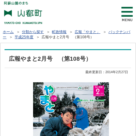
ホーム
＞
分類から探す
＞
町政情報
＞
広報「やまと」
＞
バックナンバ
ー
＞
平成25年度
＞ 広報やまと2月号 （第108号）
広報やまと2月号 （第108号）
最終更新日：
2014年2月27日