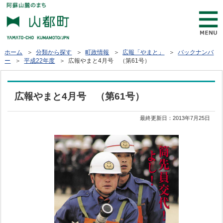
ホーム
＞
分類から探す
＞
町政情報
＞
広報「やまと」
＞
バックナンバ
ー
＞
平成22年度
＞ 広報やまと4月号 （第61号）
広報やまと4月号 （第61号）
最終更新日：
2013年7月25日