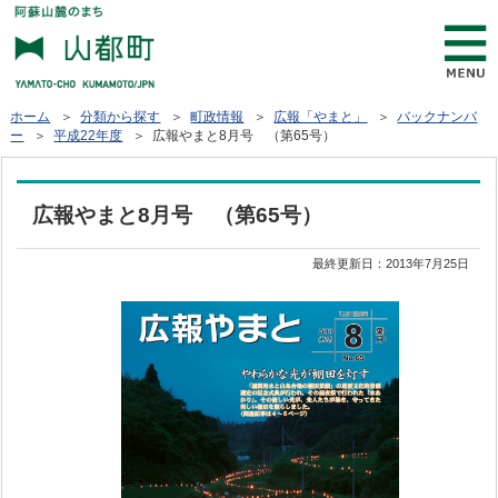
ホーム
＞
分類から探す
＞
町政情報
＞
広報「やまと」
＞
バックナンバ
ー
＞
平成22年度
＞ 広報やまと8月号 （第65号）
広報やまと8月号 （第65号）
最終更新日：
2013年7月25日