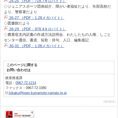
24-25 （PDF：718.7キロバイト）
◇ジュニアスポーツ団体紹介、障がい者福祉だより、矢部高校だ
より、警察署だより
26-27 （PDF：1.28メガバイト）
◇図書館だより
28-29 （PDF：978.4キロバイト）
◇農業収支内訳書の作成方法説明会、わたしたちの人権、しごと
センター通信、書道、短歌・俳句、人口、編集後記
30-31 （PDF：1.08メガバイト）
このページに関する
お問い合わせは
政策推進課
電話：
0967-72-1214
ファックス：0967-72-1080
kikaku@town.kumamoto-yamato.lg.jp
（ID:5312）