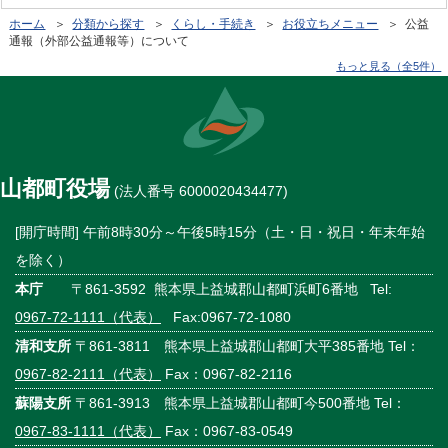
ホーム
＞
分類から探す
＞
くらし・手続き
＞
お役立ちメニュー
＞ 公益
通報（外部公益通報等）について
もっと見る（全5件）
山都町役場
(法人番号 6000020434477)
[開庁時間] 午前8時30分～午後5時15分（土・日・祝日・年末年始
を除く）
本庁
〒861-3592 熊本県上益城郡山都町浜町6番地 Tel:
0967-72-1111（代表）
Fax:0967-72-1080
清和支所
〒861-3811 熊本県上益城郡山都町大平385番地 Tel：
0967-82-2111（代表）
Fax：0967-82-2116
蘇陽支所
〒861-3913 熊本県上益城郡山都町今500番地 Tel：
0967-83-1111（代表）
Fax：0967-83-0549