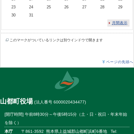
23
24
25
26
27
28
29
30
31
月間表示
このマークがついているリンクは別ウインドウで開きます
ページの先頭へ
山都町役場
(法人番号 6000020434477)
[開庁時間] 午前8時30分～午後5時15分（土・日・祝日・年末年始
を除く）
本庁
〒861-3592 熊本県上益城郡山都町浜町6番地 Tel: