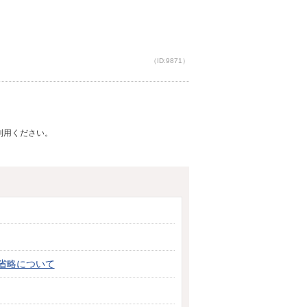
（ID:9871）
ご利用ください。
省略について