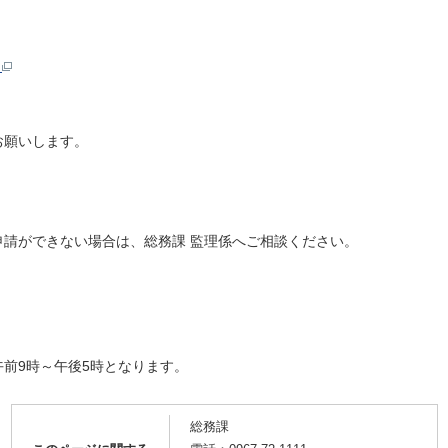
）
お願いします。
ができない場合は、総務課 監理係へご相談ください。
前9時～午後5時となります。
総務課