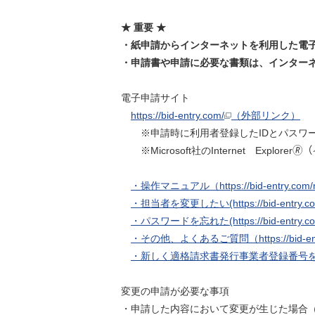
★ 重要 ★
・
紙申請からインターネットを利用した電
・
申請書や申請に必要な書類は、インター
電子申請サイト
https://bid-entry.com/
（外部リンク）
※申請時に利用者登録したIDとパスワ
※Microsoft社のInternet Expl
・操作マニュアル（https://bid-entry.com/
・担当者を変更したい(https://bid-entry.com/
・パスワードを忘れた(https://bid-entry.com/
・その他、よくあるご質問（https://bid-entry
・新しく適格請求書発行事業者登録番号を取得した場合(ht
変更の申請が必要な事項
・申請した内容において変更が生じた場合