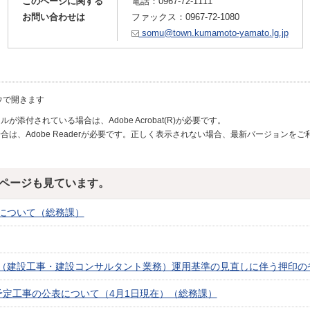
このページに関する
電話：
0967-72-1111
お問い合わせは
ファックス：0967-72-1080
somu@town.kumamoto-yamato.lg.jp
ウで開きます
が添付されている場合は、Adobe Acrobat(R)が必要です。
合は、Adobe Readerが必要です。正しく表示されない場合、最新バージョンを
ページも見ています。
について（総務課）
（建設工事・建設コンサルタント業務）運用基準の見直しに伴う押印の
予定工事の公表について（4月1日現在）（総務課）