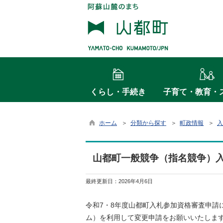
くらし・手続き
子育て・教育・
ホーム
＞
分類から探す
＞
町政情報
＞
入
山都町一般競争（指名競争）
最終更新日：
2026年4月6日
令和7・8年度山都町入札参加資格審査申請に
ム）を利用して変更申請をお願いいたします