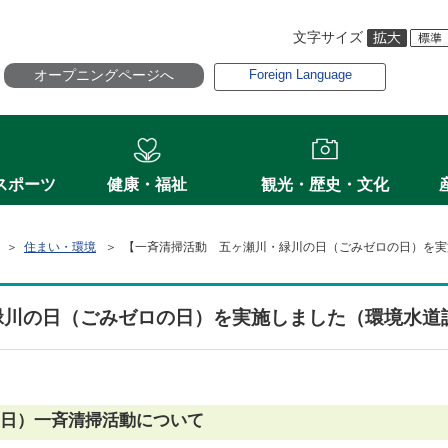
文字サイズ
オープニングページへ
Foreign Language
スポーツ
健康・福祉
観光・歴史・文化
＞
住まい・環境
＞ 【一斉清掃活動 五ヶ瀬川・緑川の日（ごみゼロの日）を実
緑川の日（ごみゼロの日）を実施しました（環境水道
日）一斉清掃活動について