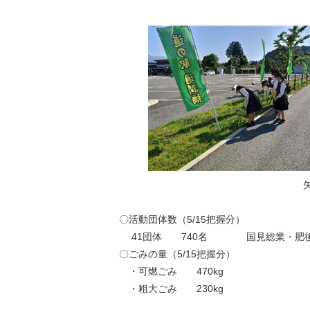
矢部高校清掃活
〇活動団体数（5/15把握分）
41団体 740名 国見総業・肥後銀
〇ごみの量（5/15把握分）
・可燃ごみ 470kg
・粗大ごみ 230kg