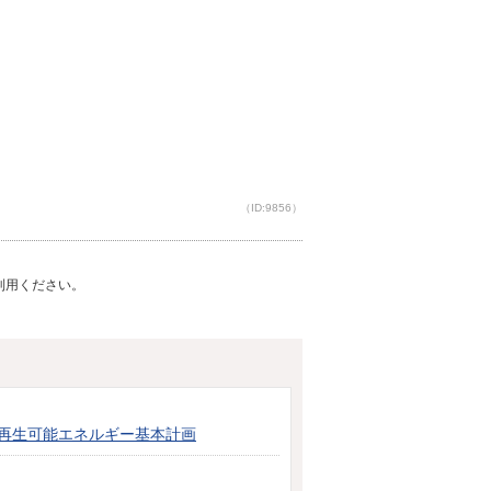
（ID:9856）
ご利用ください。
再生可能エネルギー基本計画