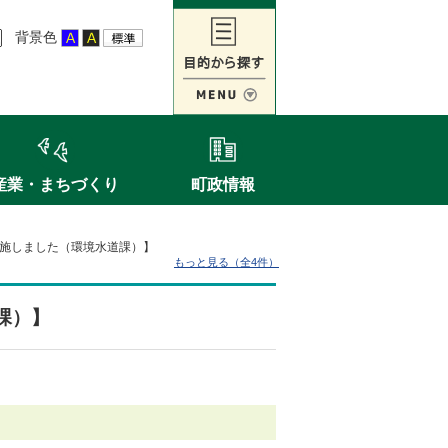
背景色
産業・まちづくり
町政情報
施しました（環境水道課）】
もっと見る（全4件）
課）】