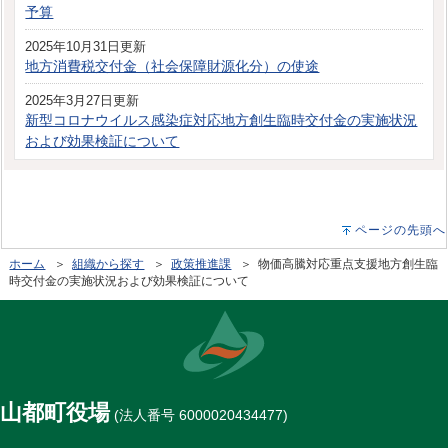
予算
2025年10月31日更新
地方消費税交付金（社会保障財源化分）の使途
2025年3月27日更新
新型コロナウイルス感染症対応地方創生臨時交付金の実施状況
および効果検証について
ページの先頭へ
ホーム
＞
組織から探す
＞
政策推進課
＞ 物価高騰対応重点支援地方創生臨
時交付金の実施状況および効果検証について
山都町役場
(法人番号 6000020434477)