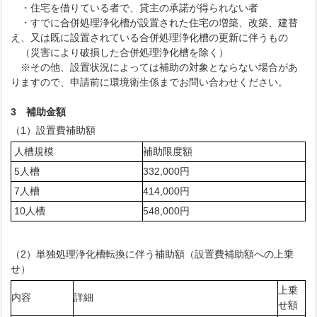
・住宅を借りている者で、貸主の承諾が得られない者
・すでに合併処理浄化槽が設置された住宅の増築、改築、建替
え、又は既に設置されている合併処理浄化槽の更新に伴うもの
（災害により破損した合併処理浄化槽を除く）
※その他、設置状況によっては補助の対象とならない場合があ
りますので、申請前に環境衛生係までお問い合わせください。
3 補助金額
（1）設置費補助額
人槽規模
補助限度額
5人槽
332,000円
7人槽
414,000円
10人槽
548,000円
（2）単独処理浄化槽転換に伴う補助額（設置費補助額への上乗
せ）
上乗
内容
詳細
せ額