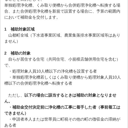
単独処理浄化槽、くみ取り便槽から合併処理浄化槽へ転換する場
合、また合併処理浄化槽を新規で設置する場合に、予算の範囲内
において補助金を交付します。
1 補助対象区域
山都町全域（下水道事業区域、農業集落排水事業区域等はあり
ません）
2 補助の対象
自らが居住する住宅（共同住宅、小規模店舗併用住宅を含む）
で、
・処理対象人員10人槽以下の浄化槽を設置する者
・単独処理浄化槽若しくはくみ取り便槽から処理対象人員10人
槽以下の合併処理浄化槽へ転換する者
ただし、
以下の場合に該当するときは補助の対象となりませ
ん。
・補助金交付決定前に浄化槽の工事に着手した者（事前着工は
できません）
・申請者本人または世帯員に町税その他の町の徴収金の滞納が
ある者