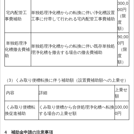
300,0
00円
宅内配管工
単独処理浄化槽からの転換に伴い浄化槽設置
（限
事費補助
工事に付帯して行われる宅内配管工事費補助
度
額）
90,00
単独処理浄
0円
単独処理浄化槽からの転換に伴い既存単独処
化槽撤去費補
（限
理浄化槽を撤去する場合の撤去費補助
助
度
額）
（3）くみ取り便槽転換に伴う補助額（設置費補助額への上乗せ）
上乗せ
内容
詳細
額
くみ取り便槽転
くみ取り便槽から合併処理浄化槽へ転換
100,00
換促進補助
する場合の上乗せ額
0円
4 補助金申請の注意事項