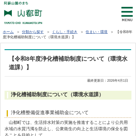
ホーム
＞
分類から探す
＞
くらし・手続き
＞
住まい・環境
＞ 【令和8年
度浄化槽補助制度について（環境水道課）】
【令和8年度浄化槽補助制度について（環境水
道課）】
最終更新日：
2026年4月1日
浄化槽補助制度について（環境水道課）
浄化槽整備促進事業補助金について
山都町では、生活排水対策の実施を推進することにより公共用
水域の水質汚濁を防止し、公衆衛生の向上と生活環境の保全を図
ることを目的として、