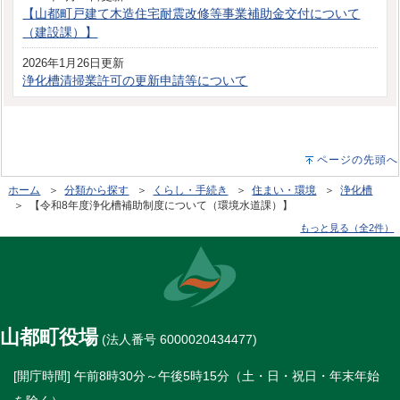
【山都町戸建て木造住宅耐震改修等事業補助金交付について
（建設課）】
2026年1月26日更新
浄化槽清掃業許可の更新申請等について
ページの先頭へ
ホーム
＞
分類から探す
＞
くらし・手続き
＞
住まい・環境
＞
浄化槽
＞ 【令和8年度浄化槽補助制度について（環境水道課）】
もっと見る（全2件）
山都町役場
(法人番号 6000020434477)
[開庁時間] 午前8時30分～午後5時15分（土・日・祝日・年末年始