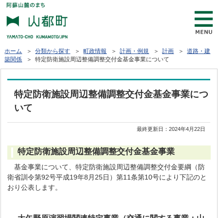
ホーム
＞
分類から探す
＞
町政情報
＞
計画・例規
＞
計画
＞
道路・建
築関係
＞ 特定防衛施設周辺整備調整交付金基金事業について
特定防衛施設周辺整備調整交付金基金事業につ
いて
最終更新日：
2024年4月22日
特定防衛施設周辺整備調整交付金基金事業
基金事業について、特定防衛施設周辺整備調整交付金要綱（防
衛省訓令第92号平成19年8月25日）第11条第10号により下記のと
おり公表します。