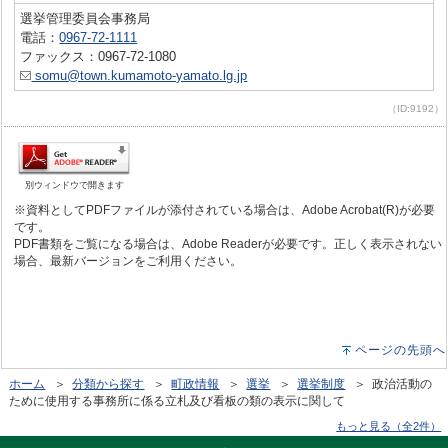
選挙管理委員会事務局
電話：
0967-72-1111
ファックス：0967-72-1080
somu@town.kumamoto-yamato.lg.jp
（ID:9192）
別ウィンドウで開きます
※資料としてPDFファイルが添付されている場合は、Adobe Acrobat(R)が必要
です。
PDF書類をご覧になる場合は、Adobe Readerが必要です。正しく表示されない
場合、最新バージョンをご利用ください。
ページの先頭へ
ホーム
＞
分類から探す
＞
町政情報
＞
選挙
＞
選挙制度
＞ 政治活動の
ために使用する事務所に係る立札及び看板の類の表示に関して
もっと見る（全2件）