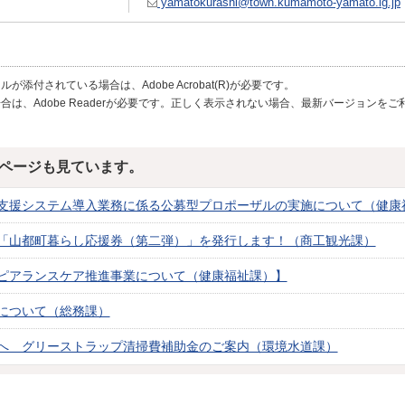
yamatokurashi@town.kumamoto-yamato.lg.jp
が添付されている場合は、Adobe Acrobat(R)が必要です。
合は、Adobe Readerが必要です。正しく表示されない場合、最新バージョンを
ページも見ています。
支援システム導入業務に係る公募型プロポーザルの実施について（健康
「山都町暮らし応援券（第二弾）」を発行します！（商工観光課）
ピアランスケア推進事業について（健康福祉課）】
について（総務課）
へ グリーストラップ清掃費補助金のご案内（環境水道課）