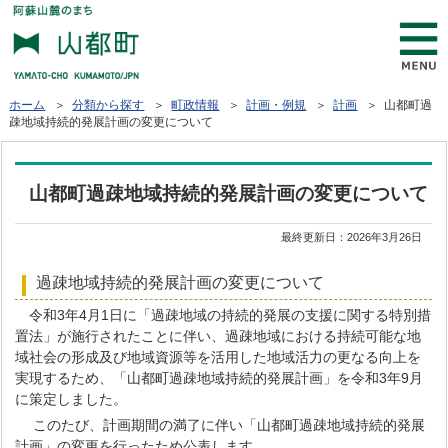
ホーム
＞
分類から探す
＞
町政情報
＞
計画・例規
＞
計画
＞ 山都町過
疎地域持続的発展計画の変更について
山都町過疎地域持続的発展計画の変更について
最終更新日：
2026年3月26日
過疎地域持続的発展計画の変更について
令和3年4月1日に「過疎地域の持続的発展の支援に関する特別措
置法」が施行されたことに伴い、過疎地域における持続可能な地
域社会の形成及び地域資源等を活用した地域活力の更なる向上を
実現するため、「山都町過疎地域持続的発展計画」を令和3年9月
に策定しました。
このたび、計画期間の満了に伴い「山都町過疎地域持続的発展
計画」の変更を行ったため公表します。