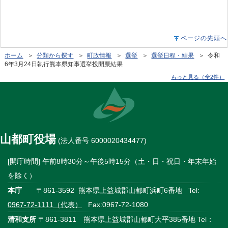
ページの先頭へ
ホーム
＞
分類から探す
＞
町政情報
＞
選挙
＞
選挙日程・結果
＞ 令和
6年3月24日執行熊本県知事選挙投開票結果
もっと見る（全2件）
山都町役場
(法人番号 6000020434477)
[開庁時間] 午前8時30分～午後5時15分（土・日・祝日・年末年始
を除く）
本庁
〒861-3592 熊本県上益城郡山都町浜町6番地 Tel:
0967-72-1111（代表）
Fax:0967-72-1080
清和支所
〒861-3811 熊本県上益城郡山都町大平385番地 Tel：