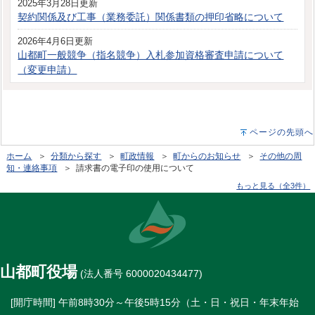
2025年3月28日更新
契約関係及び工事（業務委託）関係書類の押印省略について
2026年4月6日更新
山都町一般競争（指名競争）入札参加資格審査申請について
（変更申請）
ページの先頭へ
ホーム
＞
分類から探す
＞
町政情報
＞
町からのお知らせ
＞
その他の周
知・連絡事項
＞ 請求書の電子印の使用について
もっと見る（全3件）
山都町役場
(法人番号 6000020434477)
[開庁時間] 午前8時30分～午後5時15分（土・日・祝日・年末年始