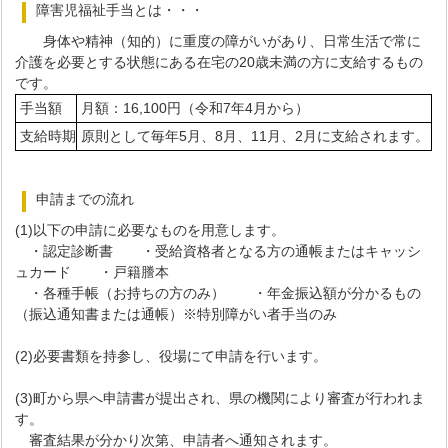
障害児福祉手当とは・・・
身体や精神（知的）に重度の障がいがあり、日常生活で常に
介護を必要とする状態にある在宅の20歳未満の方に支給するもの
です。
手当額
月額：16,100円（令和7年4月から）
支給時期
原則として毎年5月、8月、11月、2月に支給されます。
申請までの流れ
(1)以下の申請に必要なものを用意します。
・認定診断書 ・受給資格者となる方の通帳またはキャッシ
ュカード ・戸籍謄本
・各種手帳（お持ちの方のみ） ・年金振込額が分かるもの
（振込通知書または通帳）※特別障がい者手当のみ
(2)必要書類を持参し、役場にて申請を行います。
(3)町から県へ申請書が提出され、県の機関により審査が行われま
す。
審査結果が分かり次第、申請者へ通知されます。