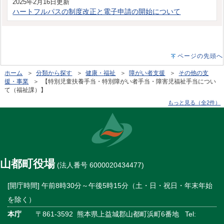
2025年2月16日更新
ハートフルパスの制度改正と電子申請の開始について
ページの先頭へ
ホーム
＞
分類から探す
＞
健康・福祉
＞
障がい者支援
＞
その他の支
援・事業
＞ 【特別児童扶養手当・特別障がい者手当・障害児福祉手当につい
て（福祉課）】
もっと見る（全2件）
山都町役場
(法人番号 6000020434477)
[開庁時間] 午前8時30分～午後5時15分（土・日・祝日・年末年始
を除く）
本庁
〒861-3592 熊本県上益城郡山都町浜町6番地 Tel: