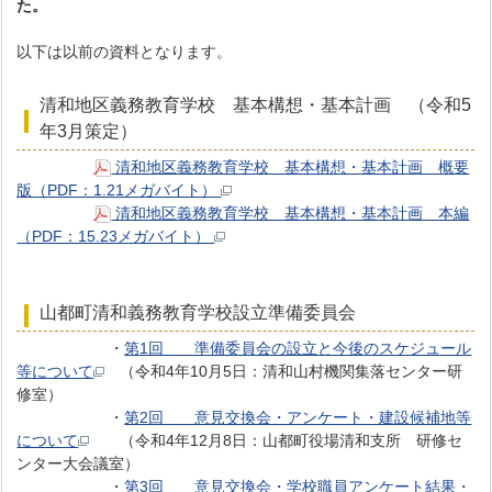
た。
以下は以前の資料となります。
清和地区義務教育学校 基本構想・基本計画 （令和5
年3月策定）
清和地区義務教育学校 基本構想・基本計画 概要
版（PDF：1.21メガバイト）
清和地区義務教育学校 基本構想・基本計画 本編
（PDF：15.23メガバイト）
山都町清和義務教育学校設立準備委員会
・
第1回 準備委員会の設立と今後のスケジュール
等について
（令和4年10月5日：清和山村機関集落センター研
修室）
・
第2回 意見交換会・アンケート・建設候補地等
について
（令和4年12月8日：山都町役場清和支所 研修セ
ンター大会議室）
・
第3回 意見交換会・学校職員アンケート結果・